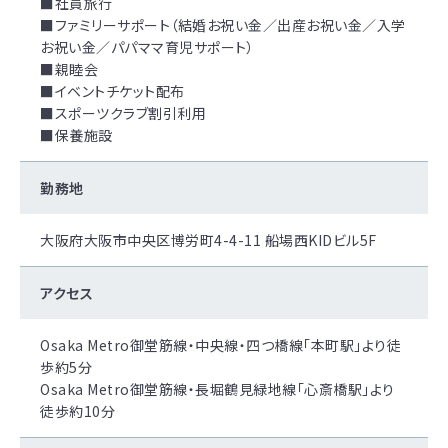
■社員旅行
■ファミリーサポート（結婚お祝い金／出産お祝い金／入学
お祝い金／パパママ育児サポート）
■親睦会
■イベントチケット配布
■スポーツクラブ割引利用
■保養施設
勤務地
大阪府大阪市中央区博労町4-4-11 船場西KIDビル5F
アクセス
Osaka Metro御堂筋線・中央線・四つ橋線「本町駅」より徒
歩約5分
Osaka Metro御堂筋線・長堀鶴見緑地線「心斎橋駅」より
徒歩約10分