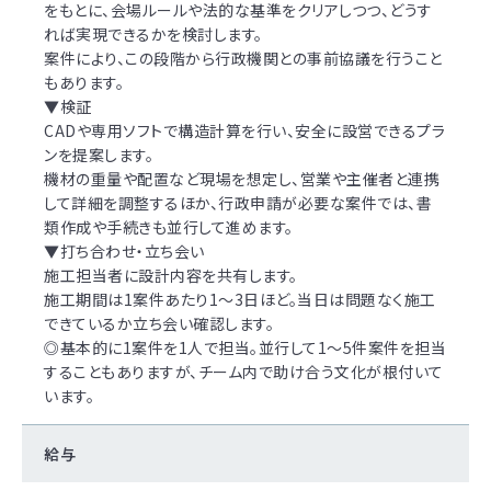
をもとに、会場ルールや法的な基準をクリアしつつ、どうす
れば実現できるかを検討します。
案件により、この段階から行政機関との事前協議を行うこと
もあります。
▼検証
CADや専用ソフトで構造計算を行い、安全に設営できるプラ
ンを提案します。
機材の重量や配置など現場を想定し、営業や主催者と連携
して詳細を調整するほか、行政申請が必要な案件では、書
類作成や手続きも並行して進めます。
▼打ち合わせ・立ち会い
施工担当者に設計内容を共有します。
施工期間は1案件あたり1～3日ほど。当日は問題なく施工
できているか立ち会い確認します。
◎基本的に1案件を1人で担当。並行して1～5件案件を担当
することもありますが、チーム内で助け合う文化が根付いて
います。
給与